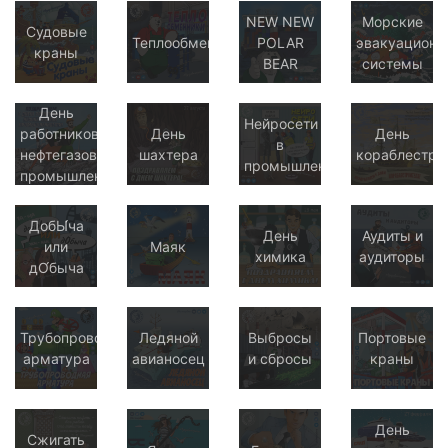
NEW NEW
Морские
Судовые
Теплообменники
POLAR
эвакуационн
краны
BEAR
системы
День
Нейросети
работников
День
День
в
нефтегазовой
шахтера
кораблестро
промышленности
промышленности
ДобЫ́ча
День
Аудиты и
или
Маяк
химика
аудиторы
дО́быча
Трубопроводная
Ледяной
Выбросы
Портовые
арматура
авианосец
и сбросы
краны
День
Сжигать