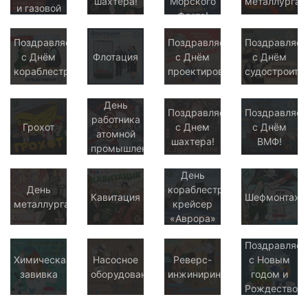
шахтера!
Морского
металлурга!
и газовой
Флота!
промышленности!
Поздравляем
Поздравляем
Поздравляе
с Днём
Флотация
с Днём
с Днём
кораблестроителя!
проектировщика!
судостроител
День
Поздравляем
Поздравляе
работника
Грохот
с Днем
с Днём
атомной
шахтера!
ВМФ!
промышленности
День
День
кораблестроителя:
Кавитация
Шефмонтаж
металлурга
крейсер
«Аврора»
Поздравляе
Химическая
Насосное
Реверс-
с Новым
завивка
оборудование
инжиниринг
годом и
Рождеством!