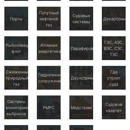
Попутный
Судовые
Порты
нефтяной
Декарбониза
системы
газ
ГЭС, АЭС,
Рыболовецкий
Атомная
Парафирование
ВЭС, СЭС,
флот
энергетика
ТЭС
Сжиженный
Где
Гидротехнические
природный
Даунстрим
строят
сооружения
газ
суда
Системы
Судовой
мониторинга
РМРС
Мидстрим
квартет
выбросов