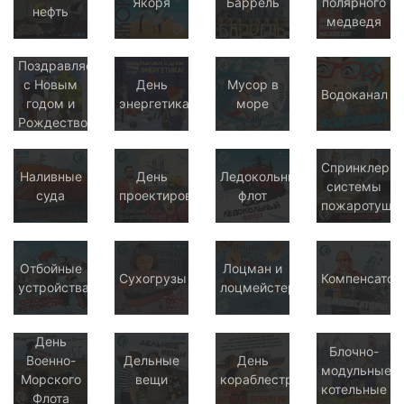
Якоря
Баррель
полярного
нефть
медведя
Поздравляем
с Новым
День
Мусор в
Водоканал
годом и
энергетика
море
Рождеством!
Спринклерн
Наливные
День
Ледокольный
системы
суда
проектировщика
флот
пожаротуше
Отбойные
Лоцман и
Сухогрузы
Компенсато
устройства
лоцмейстер
День
Блочно-
Военно-
Дельные
День
модульные
Морского
вещи
кораблестроителя
котельные
Флота