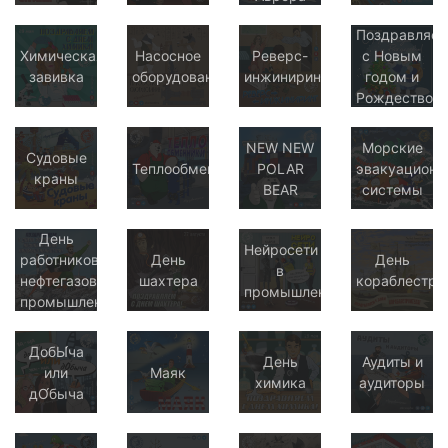
Поздравляе
Химическая
Насосное
Реверс-
с Новым
завивка
оборудование
инжиниринг
годом и
Рождеством!
NEW NEW
Морские
Судовые
Теплообменники
POLAR
эвакуационн
краны
BEAR
системы
День
Нейросети
работников
День
День
в
нефтегазовой
шахтера
кораблестро
промышленности
промышленности
ДобЫ́ча
День
Аудиты и
или
Маяк
химика
аудиторы
дО́быча