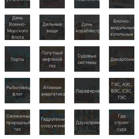
День
Блочно-
Военно-
Дельные
День
модульные
Морского
вещи
кораблестроителя
котельные
Флота
Попутный
Судовые
Порты
нефтяной
Декарбониза
системы
газ
ГЭС, АЭС,
Рыболовецкий
Атомная
Парафирование
ВЭС, СЭС,
флот
энергетика
ТЭС
Сжиженный
Где
Гидротехнические
природный
Даунстрим
строят
сооружения
газ
суда