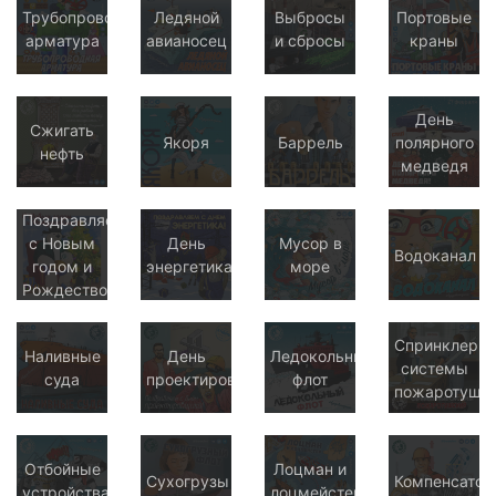
Трубопроводная
Ледяной
Выбросы
Портовые
арматура
авианосец
и сбросы
краны
День
Сжигать
Якоря
Баррель
полярного
нефть
медведя
Поздравляем
с Новым
День
Мусор в
Водоканал
годом и
энергетика
море
Рождеством!
Спринклерн
Наливные
День
Ледокольный
системы
суда
проектировщика
флот
пожаротуше
Отбойные
Лоцман и
Сухогрузы
Компенсато
устройства
лоцмейстер