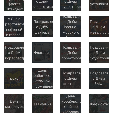
с Днём
с Днём
фрегат
установки
энергетика!
судостроителя!
Штандарт
Поздравляем
Поздравляем
с Днём
Поздравляем
с Днём
Поздравляе
работников
с Днём
Военно-
с Днём
нефтяной
шахтера!
Морского
металлурга!
и газовой
Флота!
промышленности!
Поздравляем
Поздравляем
Поздравляе
с Днём
Флотация
с Днём
с Днём
кораблестроителя!
проектировщика!
судостроител
День
Поздравляем
Поздравляе
работника
Грохот
с Днем
с Днём
атомной
шахтера!
ВМФ!
промышленности
День
День
кораблестроителя:
Кавитация
Шефмонтаж
металлурга
крейсер
«Аврора»