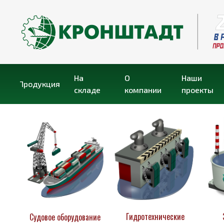
На
О
Наши
Продукция
складе
компании
проекты
Гидротехнические
Судовое оборудование