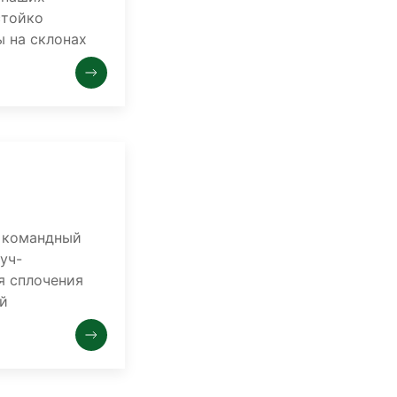
стойко
ы на склонах
 командный
уч-
я сплочения
ей