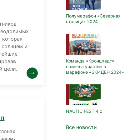
Полумарафон «Северная
столица» 2024
тников
преодолимых
, которая
 солнцем и
елейшие
Команда «Кронштадт»
ировав
приняла участие в
й цели.
марафоне «ЭКИДЕН 2024»
NAUTIC FEST 4.0
ап
Все новости
клонах
 наших