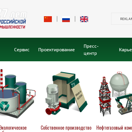
|
|
REKLA
Пресс-
Сервис
Проектирование
Карь
центр
Экологическое
Собственное производство
Нефтегазовый ком