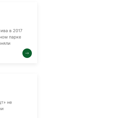
ива в 2017
ном парке
иняли
т» не
ри