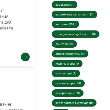
водоканал (7)
т”
водомётные движители (37)
ания
ти для
выставки (109)
абетта
.
горнодобывающий сектор (6)
двигатели (1)
дизельгенераторы (4)
инсинераторы (1)
компакторы (2)
компенсаторы (94)
компрессоры (33)
корпоративная культура (9)
вание,