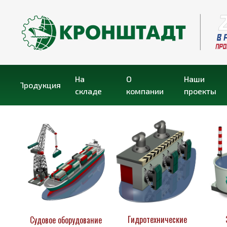
На
О
Наши
Продукция
складе
компании
проекты
Гидротехнические
Судовое оборудование