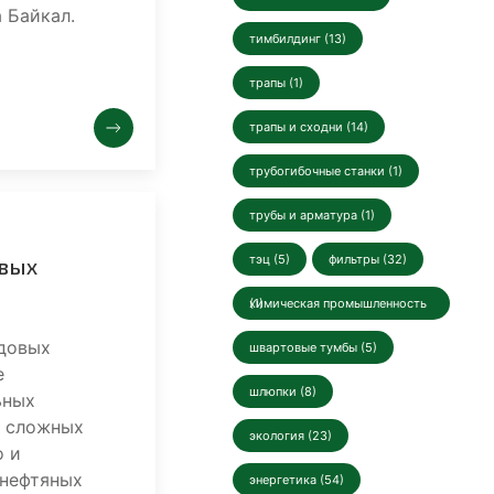
 Байкал.
тимбилдинг (13)
трапы (1)
трапы и сходни (14)
трубогибочные станки (1)
трубы и арматура (1)
тэц (5)
фильтры (32)
овых
химическая промышленность (1)
довых
швартовые тумбы (5)
е
шлюпки (8)
ьных
и сложных
экология (23)
о и
 нефтяных
энергетика (54)