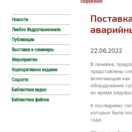
сооружения
Поставк
Новости
аварийн
Ликбез #вдругвынезнали
Публикации
Выставки и семинары
22.06.2022
Мероприятия
В линейке, пред
Корпоративное издание
представлены сп
включающее как 
Соцсети
оборудование «у
Библиотека видео
во время рядовы
Библиотека файлов
К последнему ти
которых была по
года.