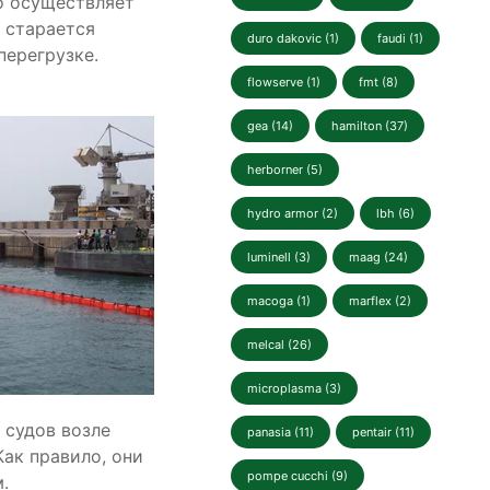
о осуществляет
 старается
duro dakovic (1)
faudi (1)
перегрузке.
flowserve (1)
fmt (8)
gea (14)
hamilton (37)
herborner (5)
hydro armor (2)
lbh (6)
luminell (3)
maag (24)
macoga (1)
marflex (2)
melcal (26)
microplasma (3)
 судов возле
panasia (11)
pentair (11)
ак правило, они
pompe cucchi (9)
.