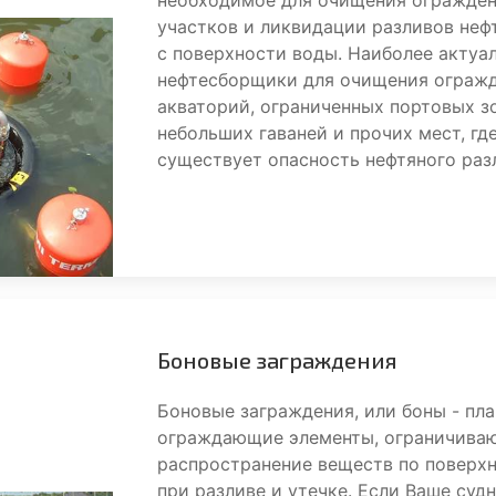
необходимое для очищения огражде
участков и ликвидации разливов неф
с поверхности воды. Наиболее актуа
нефтесборщики для очищения ограж
акваторий, ограниченных портовых зо
небольших гаваней и прочих мест, гд
существует опасность нефтяного раз
Боновые заграждения
Боновые заграждения, или боны - пл
ограждающие элементы, ограничива
распространение веществ по поверх
при разливе и утечке. Если Ваше суд