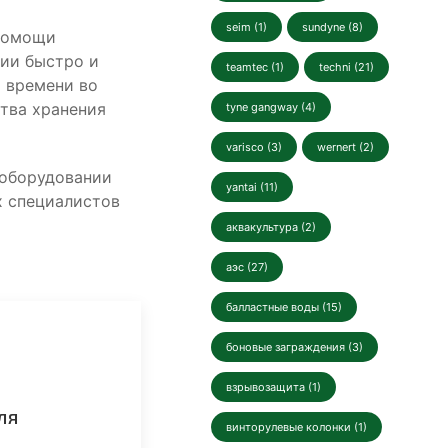
seim (1)
sundyne (8)
 помощи
ции быстро и
teamtec (1)
techni (21)
 времени во
ства хранения
tyne gangway (4)
varisco (3)
wernert (2)
оборудовании
yantai (11)
х специалистов
аквакультура (2)
аэс (27)
балластные воды (15)
боновые заграждения (3)
взрывозащита (1)
ля
винторулевые колонки (1)