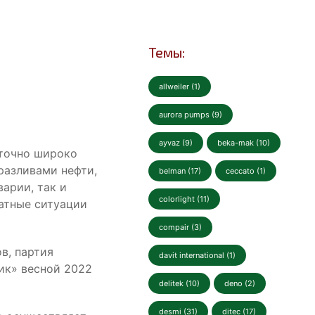
Темы:
allweiler (1)
aurora pumps (9)
ayvaz (9)
beka-mak (10)
аточно широко
разливами нефти,
belman (17)
ceccato (1)
арии, так и
colorlight (11)
атные ситуации
compair (3)
в, партия
davit international (1)
ик» весной 2022
delitek (10)
deno (2)
desmi (31)
ditec (17)