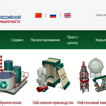
|
|
REKLA
Пресс-
Сервис
Проектирование
Карь
центр
Экологическое
Собственное производство
Нефтегазовый ком