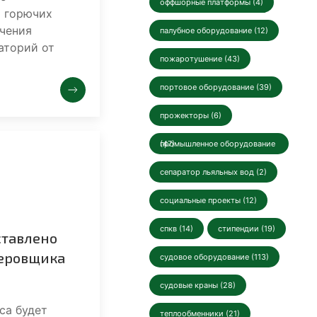
оффшорные платформы (4)
и горючих
ечения
палубное оборудование (12)
аторий от
пожаротушение (43)
портовое оборудование (39)
прожекторы (6)
промышленное оборудование (47)
сепаратор льяльных вод (2)
социальные проекты (12)
спкв (14)
стипендии (19)
ставлено
керовщика
судовое оборудование (113)
судовые краны (28)
са будет
теплообменники (21)