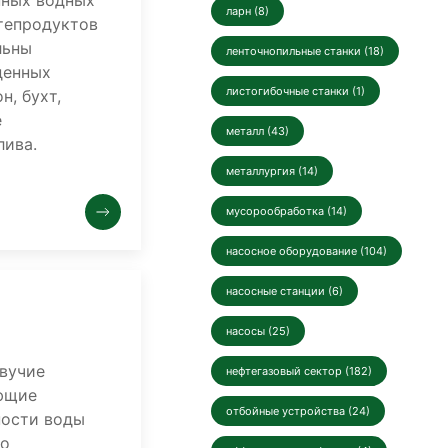
нных водных
ларн (8)
тепродуктов
льны
ленточнопильные станки (18)
денных
листогибочные станки (1)
н, бухт,
е
металл (43)
лива.
металлургия (14)
мусорообработка (14)
насосное оборудование (104)
насосные станции (6)
насосы (25)
авучие
нефтегазовый сектор (182)
ющие
отбойные устройства (24)
ности воды
но