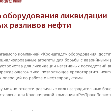
оборудование
а оборудования ликвидации
ых разливов нефти
лагаемого компанией «Кронштадт» оборудования, дост
ециализированные агрегаты для борьбы с аварийными 
устройства для ликвидации негативных последствий ав
преждающего» типа, позволяющее предотвратить нешт
х операций по работе с нефтепродуктами.
пу можно отнести различные виды заградительных боно
ставлена для Красноярской компании «РечТрансЛогист