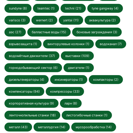
sundyne (8)
teamtec (1)
techni (21)
tyne gangway (4)
varisco (3)
wernert (2)
yantai (11)
аквакультура (2)
аэс (27)
балластные воды (15)
боновые заграждения (3)
взрывозащита (1)
винторулевые колонки (1)
водоканал (7)
водомётные движители (37)
выставки (109)
горнодобывающий сектор (6)
двигатели (1)
дизельгенераторы (4)
инсинераторы (1)
компакторы (2)
компенсаторы (94)
компрессоры (33)
корпоративная культура (9)
ларн (8)
ленточнопильные станки (18)
листогибочные станки (1)
металл (43)
металлургия (14)
мусорообработка (14)