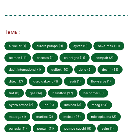
Темы:
allweiler (1)
aurora pumps (9)
ayvaz (9)
beka-mak (10)
belman (17)
ceccato (1)
colorlight (11)
compair (3)
davit international (1)
delitek (10)
deno (2)
desmi (31)
ditec (17)
duro dakovic (1)
faudi (1)
flowserve (1)
fmt (8)
gea (14)
hamilton (37)
herborner (5)
hydro armor (2)
lbh (6)
luminell (3)
maag (24)
macoga (1)
marflex (2)
melcal (26)
microplasma (3)
panasia (11)
pentair (11)
pompe cucchi (9)
seim (1)