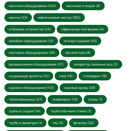
насосное оборудование (104)
насосные станции (6)
насосы (25)
нефтегазовый сектор (182)
отбойные устройства (24)
оффшорные платформы (4)
палубное оборудование (12)
пожаротушение (43)
портовое оборудование (39)
прожекторы (6)
промышленное оборудование (47)
сепаратор льяльных вод (2)
социальные проекты (12)
спкв (14)
стипендии (19)
судовое оборудование (113)
судовые краны (28)
теплообменники (21)
тимбилдинг (13)
трапы (1)
трапы и сходни (14)
трубогибочные станки (1)
трубы и арматура (1)
тэц (5)
фильтры (32)