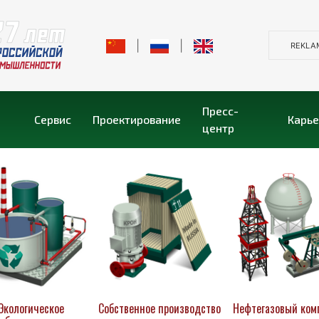
|
|
REKLA
Пресс-
Сервис
Проектирование
Карь
центр
Экологическое
Собственное производство
Нефтегазовый ком