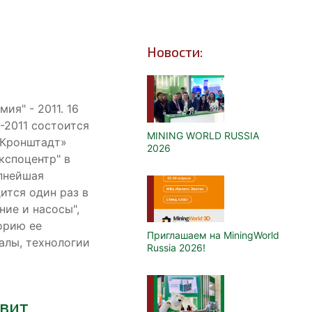
Новости:
ия" - 2011. 16
-2011 состоится
MINING WORLD RUSSIA
 «Кронштадт»
2026
кспоцентр" в
упнейшая
ится один раз в
ие и насосы",
орию ее
Приглашаем на MiningWorld
алы, технологии
Russia 2026!
авит