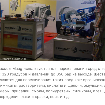
асосы Мааg используются для перекачивания сред с т
 320 градусов и давлении до 350 бар на выходе. Шес
няются для перекачивания таких сред как: органическ
химикаты, растворители, кислоты и щёлочи, эмульсии,
меры, присадки, смолы, полиуретаны, силиконы, клеящ
ерждения, лаки и краски, воск и т.д.