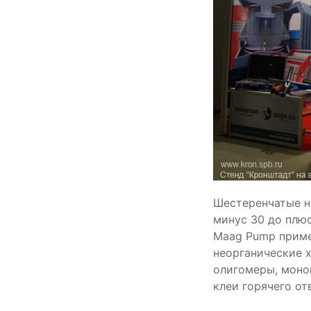
Шестеренчатые н
минус 30 до плюс
Мааg Pump приме
неорганические 
олигомеры, моно
клеи горячего отв