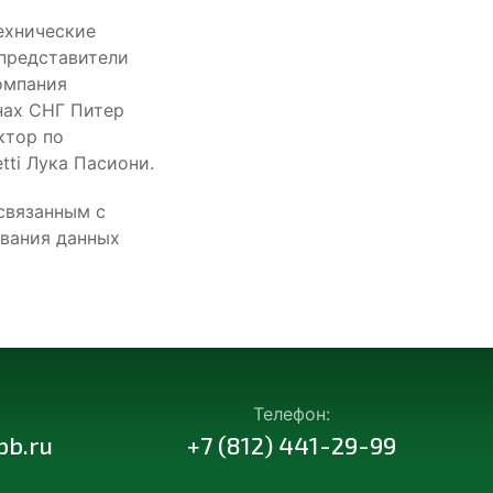
ехнические
 представители
омпания
нах СНГ Питер
ктор по
ti Лука Пасиони.
связанным с
ования данных
Телефон:
pb.ru
+7 (812) 441-29-99