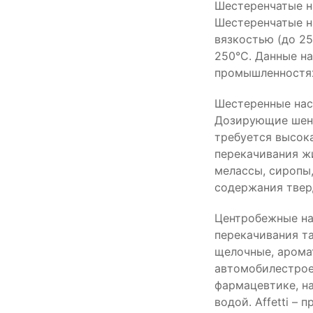
Шестеренчатые н
Шестеренчатые н
вязкостью (до 2
250°С. Данные н
промышленностя
Шестеренные нас
Дозирующие шенс
требуется высок
перекачивания жи
мелассы, сиропы,
содержания твер
Центробежные нас
перекачивания та
щелочные, арома
автомобилестроен
фармацевтике, н
водой. Affetti –