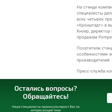
На стенде компа
специалисты деп
всех четырех пр
«Кронштадт» в в
Кноер, директор
продажам Pompe 
Посетители стен
особенностями э
производителей
Пресс-служба ко
Остались вопросы?
Обращайтесь!
Наши специалисты проконсультируют Вас по
интересующей теме