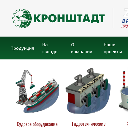
На
О
Наши
Продукция
складе
компании
проекты
Гидротехнические
Судовое оборудование