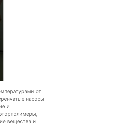
емпературами от
теренчатые насосы
ие и
 фторполимеры,
ие вещества и