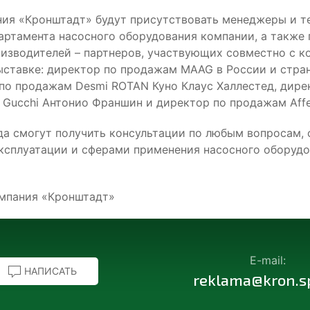
ния «Кронштадт» будут присутствовать менеджеры и т
артамента насосного оборудования компании, а также
оизводителей – партнеров, участвующих совместно с к
ыставке: директор по продажам MAAG в России и стра
 по продажам Desmi ROTAN Куно Клаус Халлестед, дире
Gucchi Антонио Франшин и директор по продажам Affet
да смогут получить консультации по любым вопросам, 
ксплуатации и сферами применения насосного оборуд
.
мпания «Кронштадт»
E-mail:
НАПИСАТЬ
reklama@kron.s