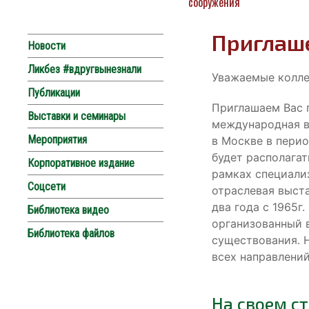
сооружения
Приглаш
Новости
Ликбез #вдругвынезнали
Уважаемые колле
Публикации
Приглашаем Вас п
Выставки и семинары
международная в
Мероприятия
в Москве в перио
будет располагат
Корпоративное издание
рамках специали
Соцсети
отраслевая выст
два года с 1965г
Библиотека видео
организованный в
Библиотека файлов
существования. 
всех направлени
На своем с