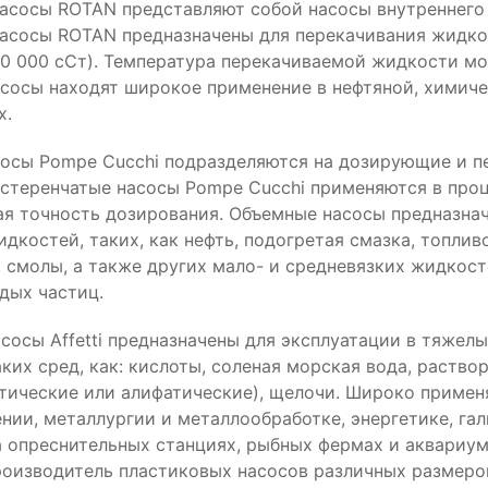
асосы ROTAN представляют собой насосы внутреннего 
асосы ROTAN предназначены для перекачивания жидко
50 000 сСт). Температура перекачиваемой жидкости м
асосы находят широкое применение в нефтяной, химич
х.
осы Pompe Сucchi подразделяются на дозирующие и п
теренчатые насосы Pompe Сucchi применяются в проце
ая точность дозирования. Объемные насосы предназна
дкостей, таких, как нефть, подогретая смазка, топливо,
 смолы, а также других мало- и средневязких жидкост
дых частиц.
осы Affetti предназначены для эксплуатации в тяжелы
ких сред, как: кислоты, соленая морская вода, раство
тические или алифатические), щелочи. Широко применя
ии, металлургии и металлообработке, энергетике, гал
а опреснительных станциях, рыбных фермах и аквариу
 производитель пластиковых насосов различных размеро