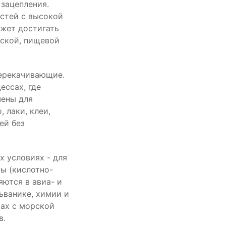
зацепления.
стей с высокой
ожет достигать
еской, пищевой
ерекачивающие.
ссах, где
чены для
 лаки, клеи,
ей без
х условиях - для
ры (кислотно-
ются в авиа- и
ьванике, химии и
мах с морской
в.