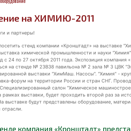
оборудование
ение на ХИМИЮ-2011
ги и партнеры!
осетить стенд компании «Кронштадт» на выставке "Хим
ыставка химической промышленности и науки "Химия"
д с 24 по 27 октября 2011 года. Экспозиция компания
ься на стенде № 23B38 павильона № 2 зала № 3 ЦВК "Э
зированной выставки "ХимМаш. Насосы". "Химия" - кр
авка-форум на территории России и стран СНГ. Провод
. Специализированный салон "Химическое машиностроен
 рамках выставки, будет проходить второй раз за ист
На выставке будут представлены оборудование, матери
й отрасли.
тенде компания «Кронштадт» предст