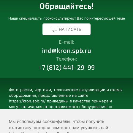
Обращайтесь!
Наши специалисты проконсультируют Вас по интересующей теме
НАПИСАТЬ
E-mail:
ind@kron.spb.ru
Телефон:
+7 (812) 441-29-99
Фотографии, чертежи, технические визуализации и схемы
оборудования, представленные на сайте
https://kron.spb.ru/ приведены в качестве примера и
могут отличаться от поставляемого оборудования по
цвету, элементам дизайна, техническому устройству и
комплектации. Некоторые изображения могут содержать
Мы используем cookie-файлы, чтобы получить
дополнительные элементы, не поставляющиеся в базовой
статистику, которая помогает нам улучшить сайт
комплектации. Технические характеристики