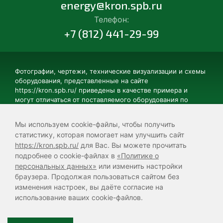
energy@kron.spb.ru
Телефон:
+7 (812) 441-29-99
Фотографии, чертежи, технические визуализации и схемы
оборудования, представленные на сайте
https://kron.spb.ru/ приведены в качестве примера и
могут отличаться от поставляемого оборудования по
цвету, элементам дизайна, техническому устройству и
комплектации. Некоторые изображения могут содержать
Мы используем cookie-файлы, чтобы получить
дополнительные элементы, не поставляющиеся в базовой
статистику, которая помогает нам улучшить сайт
комплектации. Технические характеристики
https://kron.spb.ru/
для Вас. Вы можете прочитать
представленного на данном сайте оборудования могут
подробнее о cookie-файлах в
«Политике о
отличаться от характеристик поставляемого оборудования
персональных данных»
или изменить настройки
и подлежат уточнению в ходе формирования
технического задания или коммерческого предложения.
браузера. Продолжая пользоваться сайтом без
изменения настроек, вы даёте согласие на
использование ваших cookie-файлов.
Политика персональных данных
Согласие на обработку персональных данных