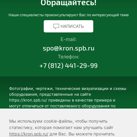
Обращайтесь!
Наши специалисты проконсультируют Вас по интересующей теме
НАПИСАТЬ
E-mail:
spo@kron.spb.ru
Телефон:
+7 (812) 441-29-99
Фотографии, чертежи, технические визуализации и схемы
оборудования, представленные на сайте
https://kron.spb.ru/ приведены в качестве примера и
могут отличаться от поставляемого оборудования по
цвету, элементам дизайна, техническому устройству и
комплектации. Некоторые изображения могут содержать
Мы используем cookie-файлы, чтобы получить
дополнительные элементы, не поставляющиеся в базовой
статистику, которая помогает нам улучшить сайт
комплектации. Технические характеристики
https://kron.spb.ru/
для Вас. Вы можете прочитать
представленного на данном сайте оборудования могут