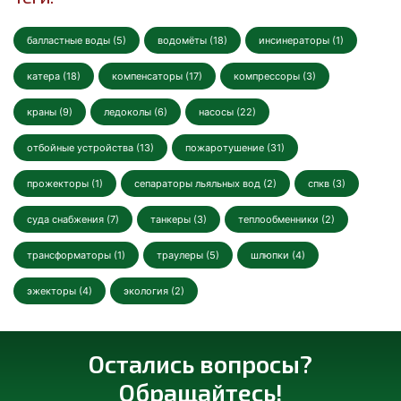
балластные воды (5)
водомёты (18)
инсинераторы (1)
катера (18)
компенсаторы (17)
компрессоры (3)
краны (9)
ледоколы (6)
насосы (22)
отбойные устройства (13)
пожаротушение (31)
прожекторы (1)
сепараторы льяльных вод (2)
спкв (3)
суда снабжения (7)
танкеры (3)
теплообменники (2)
трансформаторы (1)
траулеры (5)
шлюпки (4)
эжекторы (4)
экология (2)
Остались вопросы?
Обращайтесь!