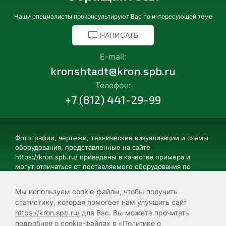
Наши специалисты проконсультируют Вас по интересующей теме
НАПИСАТЬ
E-mail:
kronshtadt@kron.spb.ru
Телефон:
+7 (812) 441-29-99
Фотографии, чертежи, технические визуализации и схемы
оборудования, представленные на сайте
https://kron.spb.ru/ приведены в качестве примера и
могут отличаться от поставляемого оборудования по
цвету, элементам дизайна, техническому устройству и
комплектации. Некоторые изображения могут содержать
Мы используем cookie-файлы, чтобы получить
дополнительные элементы, не поставляющиеся в базовой
статистику, которая помогает нам улучшить сайт
комплектации. Технические характеристики
https://kron.spb.ru/
для Вас. Вы можете прочитать
представленного на данном сайте оборудования могут
подробнее о cookie-файлах в
«Политике о
отличаться от характеристик поставляемого оборудования