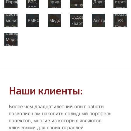
Парафирование
ВЭС,
природный
Даунстрим
строят
сооружения
СЭС,
газ
суда
ТЭС
Системы
Корабл
Судовой
мониторинга
РМРС
Мидстрим
Апстрим
VS
квартет
выбросов
Судно
Северный
Морской
Путь
Наши клиенты:
Более чем двадцатилетний опыт работы
позволил нам накопить солидный портфель
проектов, многие из которых являются
ключевыми для своих отраслей